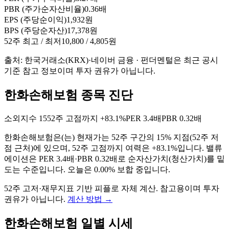
PBR (주가순자산비율)
0.36배
EPS (주당순이익)
1,932원
BPS (주당순자산)
17,378원
52주 최고 / 최저
10,800 / 4,805원
출처: 한국거래소(KRX)·네이버 금융 · 펀더멘털은 최근 공시
기준 참고 정보이며 투자 권유가 아닙니다.
한화손해보험 종목 진단
소외지수
15
52주 고점까지
+83.1%
PER
3.4배
PBR
0.32배
한화손해보험
은(는)
현재가는 52주 구간의 15% 지점(52주 저
점 근처)에 있으며, 52주 고점까지 여력은 +83.1%입니다. 밸류
에이션은 PER 3.4배·PBR 0.32배로 순자산가치(청산가치)를 밑
도는 수준입니다. 오늘은 0.00% 보합 중입니다
.
52주 고저·재무지표 기반 피플로 자체 계산. 참고용이며 투자
권유가 아닙니다.
계산 방법
→
한화손해보험
일별 시세