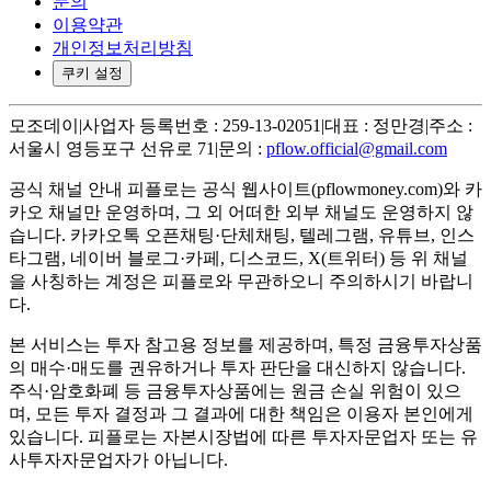
문의
이용약관
개인정보처리방침
쿠키 설정
모조데이
|
사업자 등록번호 : 259-13-02051
|
대표 : 정만경
|
주소 :
서울시 영등포구 선유로 71
|
문의 :
pflow.official@gmail.com
공식 채널 안내
피플로는 공식 웹사이트(pflowmoney.com)와 카
카오 채널만 운영하며, 그 외 어떠한 외부 채널도 운영하지 않
습니다. 카카오톡 오픈채팅·단체채팅, 텔레그램, 유튜브, 인스
타그램, 네이버 블로그·카페, 디스코드, X(트위터) 등 위 채널
을 사칭하는 계정은 피플로와 무관하오니 주의하시기 바랍니
다.
본 서비스는 투자 참고용 정보를 제공하며, 특정 금융투자상품
의 매수·매도를 권유하거나 투자 판단을 대신하지 않습니다.
주식·암호화폐 등 금융투자상품에는 원금 손실 위험이 있으
며, 모든 투자 결정과 그 결과에 대한 책임은 이용자 본인에게
있습니다. 피플로는 자본시장법에 따른 투자자문업자 또는 유
사투자자문업자가 아닙니다.