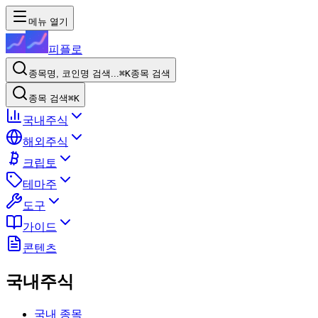
메뉴 열기
피플로
종목명, 코인명 검색...
⌘K
종목 검색
종목 검색
⌘K
국내주식
해외주식
크립토
테마주
도구
가이드
콘텐츠
국내주식
국내 종목