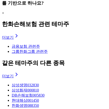
를 기반으로 하나요?
+
한화손해보험 관련 테마주
더보기
금융
보험 관련주
그룹
한화그룹 관련주
같은 테마주의 다른 종목
더보기
삼성생명
032830
삼성화재
000810
DB손해보험
005830
현대해상
001450
한화생명
088350