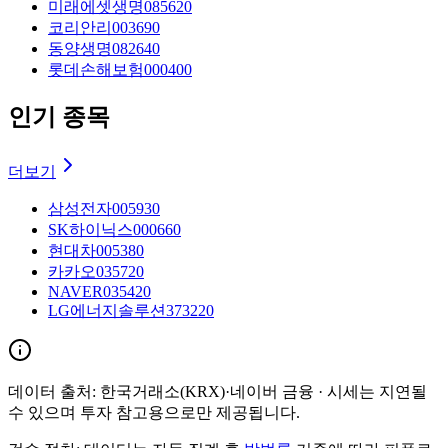
미래에셋생명
085620
코리안리
003690
동양생명
082640
롯데손해보험
000400
인기 종목
더보기
삼성전자
005930
SK하이닉스
000660
현대차
005380
카카오
035720
NAVER
035420
LG에너지솔루션
373220
데이터 출처:
한국거래소(KRX)·네이버 금융
· 시세는 지연될
수 있으며 투자 참고용으로만 제공됩니다.