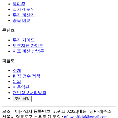
테마주
실시간 순위
투자 계산기
종목 비교
콘텐츠
투자 가이드
보조지표 가이드
지표 계산 방법론
피플로
소개
편집·검수 정책
문의
이용약관
개인정보처리방침
쿠키 설정
모조데이
|
사업자 등록번호 : 259-13-02051
|
대표 : 정만경
|
주소 :
서울시 영등포구 선유로 71
|
문의 :
pflow.official@gmail.com