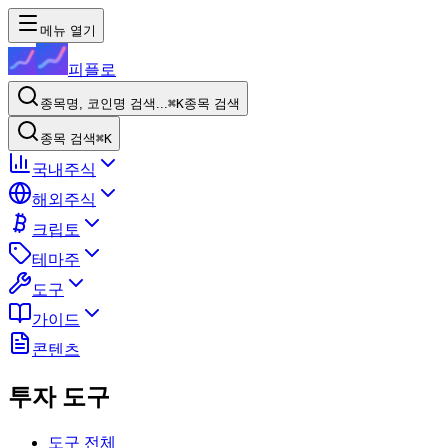
메뉴 열기
피플로
종목명, 코인명 검색...
⌘K
종목 검색
종목 검색
⌘K
국내주식
해외주식
크립토
테마주
도구
가이드
콘텐츠
투자 도구
도구 전체