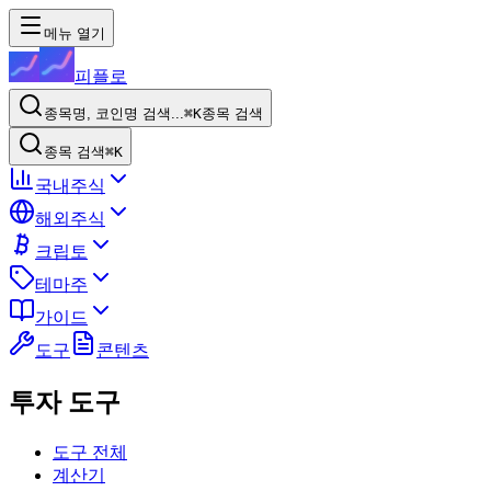
메뉴 열기
피플로
종목명, 코인명 검색...
⌘K
종목 검색
종목 검색
⌘K
국내주식
해외주식
크립토
테마주
가이드
도구
콘텐츠
투자 도구
도구 전체
계산기