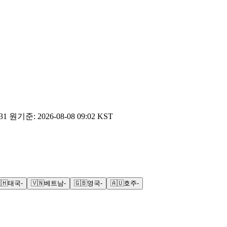
31
원
기준:
2026-08-08 09:02 KST
🇭
태국
-
🇻🇳
베트남
-
🇬🇧
영국
-
🇦🇺
호주
-