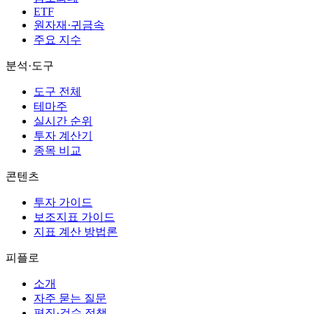
ETF
원자재·귀금속
주요 지수
분석·도구
도구 전체
테마주
실시간 순위
투자 계산기
종목 비교
콘텐츠
투자 가이드
보조지표 가이드
지표 계산 방법론
피플로
소개
자주 묻는 질문
편집·검수 정책