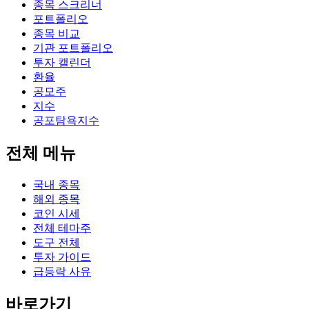
종목 스크리너
포트폴리오
종목 비교
기관 포트폴리오
투자 캘린더
환율
공모주
지수
공포탐욕지수
전체 메뉴
국내 종목
해외 종목
코인 시세
전체 테마주
도구 전체
투자 가이드
급등락 사유
바로가기