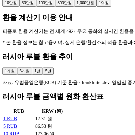
10만원
50만원
100만원
500만원
1,000만원
1억원
환율 계산기 이용 안내
피플로 환율 계산기는 전 세계 49개 주요 통화의 실시간 환율
* 본 환율 정보는 참고용이며, 실제 은행/환전소의 적용 환율과
러시아 루블
환율 추이
1개월
6개월
1년
5년
자료: 유럽중앙은행(ECB) 기준 환율 · frankfurter.dev. 
러시아 루블 금액별 원화 환산표
RUB
KRW (원)
1
RUB
17.31
원
5
RUB
86.53
원
10
RUB
173.06
원