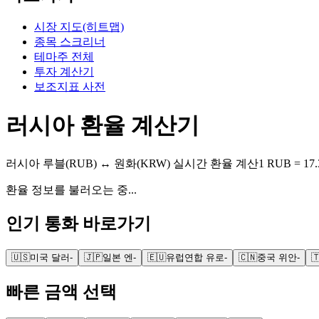
시장 지도(히트맵)
종목 스크리너
테마주 전체
투자 계산기
보조지표 사전
러시아 환율 계산기
러시아 루블
(
RUB
) ↔ 원화(KRW) 실시간 환율 계산
1
RUB
=
17.
환율 정보를 불러오는 중...
인기 통화 바로가기
🇺🇸
미국 달러
-
🇯🇵
일본 엔
-
🇪🇺
유럽연합 유로
-
🇨🇳
중국 위안
-

빠른 금액 선택