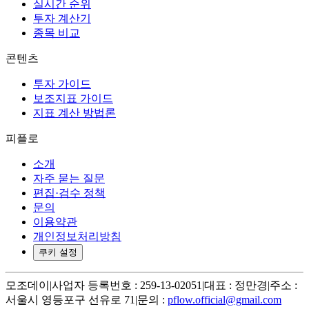
실시간 순위
투자 계산기
종목 비교
콘텐츠
투자 가이드
보조지표 가이드
지표 계산 방법론
피플로
소개
자주 묻는 질문
편집·검수 정책
문의
이용약관
개인정보처리방침
쿠키 설정
모조데이
|
사업자 등록번호 : 259-13-02051
|
대표 : 정만경
|
주소 :
서울시 영등포구 선유로 71
|
문의 :
pflow.official@gmail.com