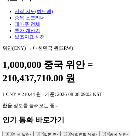
시장 지도(히트맵)
종목 스크리너
테마주 전체
투자 계산기
보조지표 사전
위안
(
CNY
) → 대한민국 원(KRW)
1,000,000
중국 위안
=
210,437,710.00
원
1
CNY
=
210.44
원
· 기준:
2026-08-08 09:02 KST
환율 정보를 불러오는 중...
인기 통화 바로가기
🇺🇸
미국 달러
-
🇯🇵
일본 엔
-
🇪🇺
유럽연합 유로
-
🇨🇳
중국 위안
-