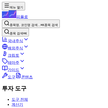
메뉴 열기
피플로
종목명, 코인명 검색...
⌘K
종목 검색
종목 검색
⌘K
국내주식
해외주식
크립토
테마주
가이드
도구
콘텐츠
투자 도구
도구 전체
계산기