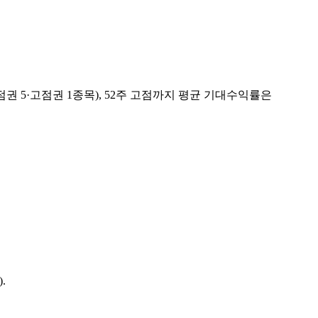
점권
5
·고점권
1
종목)
, 52주 고점까지 평균 기대수익률은
.