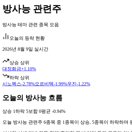
방사능 관련주
방사능 테마 관련 종목 모음
오늘의 등락 현황
2026년 8월 9일 실시간
상승 상위
대정화금
+
1.10
%
하락 상위
시노펙스
-2.78
%
오르비텍
-1.99
%
우진
-1.22
%
오늘의 방사능 흐름
상승
1
하락
5
보합
0
평균
-0.94%
오늘
방사능
관련주
6
종목 중
1
종목이 상승,
5
종목이 하락하며 