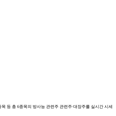
종목 등 총
6
종목의
방사능 관련주
관련주·대장주를 실시간 시세