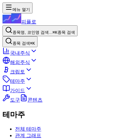
메뉴 열기
피플로
종목명, 코인명 검색...
⌘K
종목 검색
종목 검색
⌘K
국내주식
해외주식
크립토
테마주
가이드
도구
콘텐츠
테마주
전체 테마주
관계 그래프