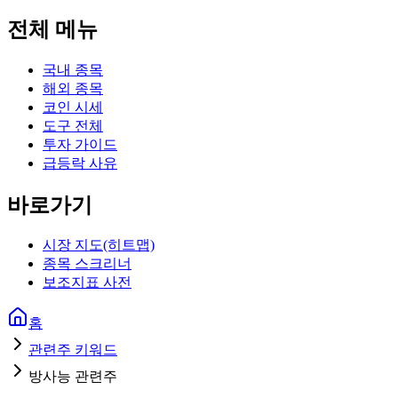
전체 메뉴
국내 종목
해외 종목
코인 시세
도구 전체
투자 가이드
급등락 사유
바로가기
시장 지도(히트맵)
종목 스크리너
보조지표 사전
홈
관련주 키워드
방사능 관련주