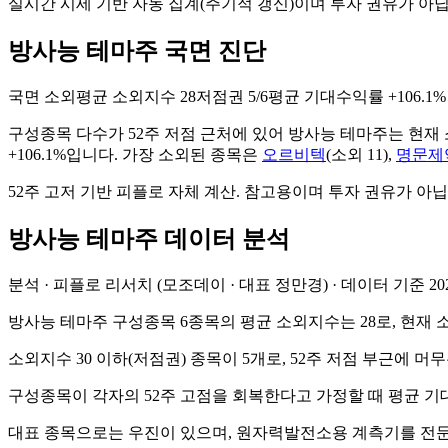
실시간 시세 기반 자동 집계(주기적 갱신)이며 투자 권유가 아
방사능 테마주 국면 진단
국면
소외
평균 소외지수
28
저점권
5/6
평균 기대수익률
+106.1%
구성종목 다수가 52주 저점 근처에 있어 방사능 테마주는 현재
+106.1%입니다
. 가장 소외된 종목은
오르비텍
(
소외
11
)
,
명문제
52주 고저 기반 피플로 자체 계산. 참고용이며 투자 권유가 아닙
방사능
테마주 데이터 분석
분석 · 피플로 리서치 (모조데이 · 대표 정만경) · 데이터 기준
20
방사능 테마주 구성종목 6종목의 평균 소외지수는 28로, 현재 
소외지수 30 이하(저점권) 종목이 5개로, 52주 저점 부근에 
구성종목이 각자의 52주 고점을 회복한다고 가정할 때 평균 기대
대표 종목으로는 우진이 있으며, 원자력발전소용 계측기를 전문