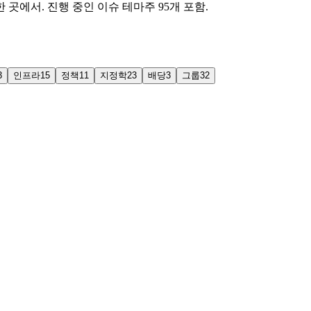
 곳에서. 진행 중인 이슈 테마주 95개 포함.
3
인프라
15
정책
11
지정학
23
배당
3
그룹
32