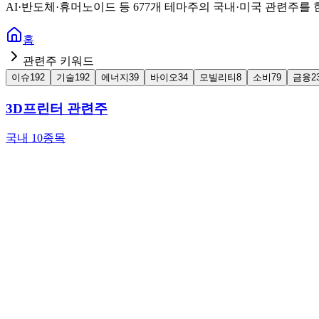
AI·반도체·휴머노이드 등 677개 테마주의 국내·미국 관련주를 한
홈
관련주 키워드
이슈
192
기술
192
에너지
39
바이오
34
모빌리티
8
소비
79
금융
2
3D프린터 관련주
국내 10종목