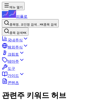
메뉴 열기
피플로
종목명, 코인명 검색...
⌘K
종목 검색
종목 검색
⌘K
국내주식
해외주식
크립토
테마주
도구
가이드
콘텐츠
관련주 키워드 허브