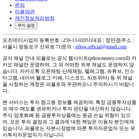
문의
이용약관
개인정보처리방침
쿠키 설정
모조데이
|
사업자 등록번호 : 259-13-02051
|
대표 : 정만경
|
주소 :
서울시 영등포구 선유로 71
|
문의 :
pflow.official@gmail.com
공식 채널 안내
피플로는 공식 웹사이트(pflowmoney.com)와 카
카오 채널만 운영하며, 그 외 어떠한 외부 채널도 운영하지 않
습니다. 카카오톡 오픈채팅·단체채팅, 텔레그램, 유튜브, 인스
타그램, 네이버 블로그·카페, 디스코드, X(트위터) 등 위 채널
을 사칭하는 계정은 피플로와 무관하오니 주의하시기 바랍니
다.
본 서비스는 투자 참고용 정보를 제공하며, 특정 금융투자상품
의 매수·매도를 권유하거나 투자 판단을 대신하지 않습니다.
주식·암호화폐 등 금융투자상품에는 원금 손실 위험이 있으
며, 모든 투자 결정과 그 결과에 대한 책임은 이용자 본인에게
있습니다. 피플로는 자본시장법에 따른 투자자문업자 또는 유
사투자자문업자가 아닙니다.