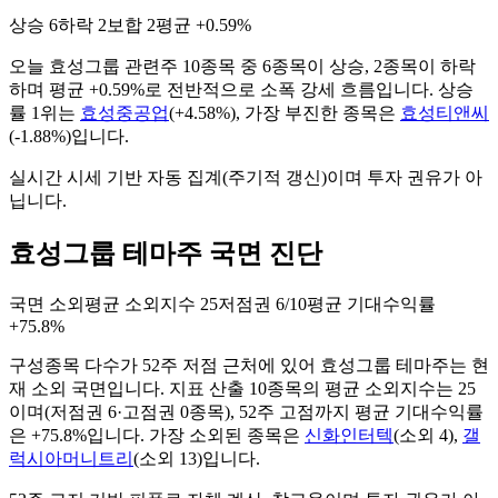
상승
6
하락
2
보합
2
평균
+0.59%
오늘
효성그룹
관련주
10
종목 중
6
종목이 상승,
2
종목이 하락
하며 평균
+0.59%
로 전반적으로
소폭 강세
흐름입니다. 상승
률 1위는
효성중공업
(
+4.58%
), 가장 부진한 종목은
효성티앤씨
(
-1.88%
)입니다.
실시간 시세 기반 자동 집계(주기적 갱신)이며 투자 권유가 아
닙니다.
효성그룹 테마주 국면 진단
국면
소외
평균 소외지수
25
저점권
6/10
평균 기대수익률
+75.8%
구성종목 다수가 52주 저점 근처에 있어 효성그룹 테마주는 현
재 소외 국면입니다.
지표 산출
10
종목의 평균 소외지수는
25
이며(저점권
6
·고점권
0
종목)
, 52주 고점까지 평균 기대수익률
은 +75.8%입니다
. 가장 소외된 종목은
신화인터텍
(
소외
4
)
,
갤
럭시아머니트리
(
소외
13
)
입니다.