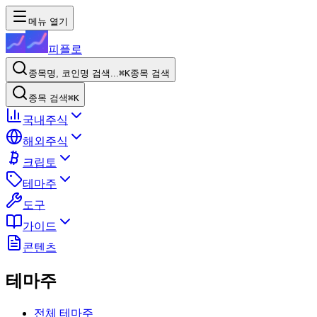
메뉴 열기
피플로
종목명, 코인명 검색...
⌘K
종목 검색
종목 검색
⌘K
국내주식
해외주식
크립토
테마주
도구
가이드
콘텐츠
테마주
전체 테마주