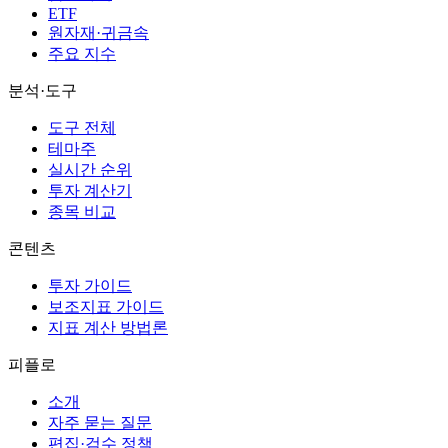
ETF
원자재·귀금속
주요 지수
분석·도구
도구 전체
테마주
실시간 순위
투자 계산기
종목 비교
콘텐츠
투자 가이드
보조지표 가이드
지표 계산 방법론
피플로
소개
자주 묻는 질문
편집·검수 정책