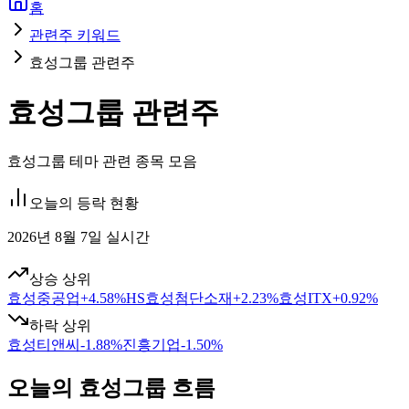
홈
관련주 키워드
효성그룹 관련주
효성그룹 관련주
효성그룹 테마 관련 종목 모음
오늘의 등락 현황
2026년 8월 7일 실시간
상승 상위
효성중공업
+
4.58
%
HS효성첨단소재
+
2.23
%
효성ITX
+
0.92
%
하락 상위
효성티앤씨
-1.88
%
진흥기업
-1.50
%
오늘의 효성그룹 흐름