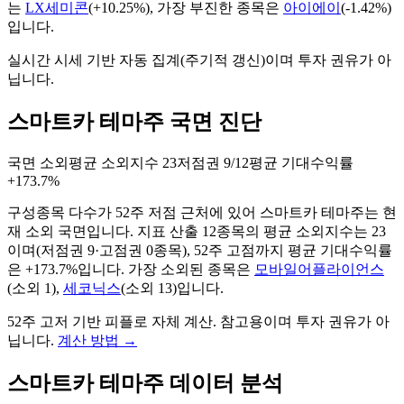
는
LX세미콘
(
+10.25%
), 가장 부진한 종목은
아이에이
(
-1.42%
)
입니다.
실시간 시세 기반 자동 집계(주기적 갱신)이며 투자 권유가 아
닙니다.
스마트카 테마주 국면 진단
국면
소외
평균 소외지수
23
저점권
9/12
평균 기대수익률
+173.7%
구성종목 다수가 52주 저점 근처에 있어 스마트카 테마주는 현
재 소외 국면입니다.
지표 산출
12
종목의 평균 소외지수는
23
이며(저점권
9
·고점권
0
종목)
, 52주 고점까지 평균 기대수익률
은 +173.7%입니다
. 가장 소외된 종목은
모바일어플라이언스
(
소외
1
)
,
세코닉스
(
소외
13
)
입니다.
52주 고저 기반 피플로 자체 계산. 참고용이며 투자 권유가 아
닙니다.
계산 방법
→
스마트카
테마주 데이터 분석