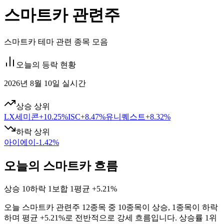
스마트카 관련주
스마트카 테마 관련 종목 모음
오늘의 등락 현황
2026년 8월 10일 실시간
상승 상위
LX세미콘
+
10.25
%
ISC
+
8.47
%
유니퀘스트
+
8.32
%
하락 상위
아이에이
-1.42
%
오늘의 스마트카 흐름
상승
10
하락
1
보합
1
평균
+5.21%
오늘
스마트카
관련주
12
종목 중
10
종목이 상승,
1
종목이 하락
하며 평균
+5.21%
로 전반적으로
강세
흐름입니다. 상승률 1위