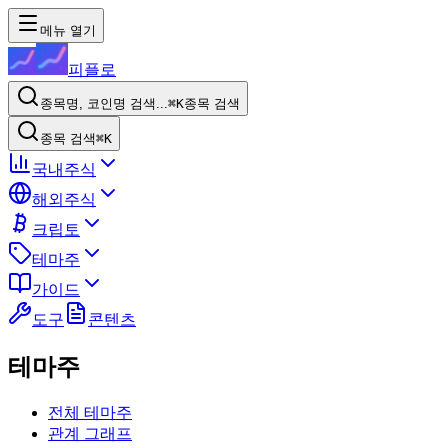
메뉴 열기
피플로
종목명, 코인명 검색...
⌘K
종목 검색
종목 검색
⌘K
국내주식
해외주식
크립토
테마주
가이드
도구
콘텐츠
테마주
전체 테마주
관계 그래프