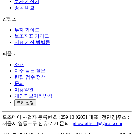
투자 계산기
종목 비교
콘텐츠
투자 가이드
보조지표 가이드
지표 계산 방법론
피플로
소개
자주 묻는 질문
편집·검수 정책
문의
이용약관
개인정보처리방침
쿠키 설정
모조데이
|
사업자 등록번호 : 259-13-02051
|
대표 : 정만경
|
주소 :
서울시 영등포구 선유로 71
|
문의 :
pflow.official@gmail.com