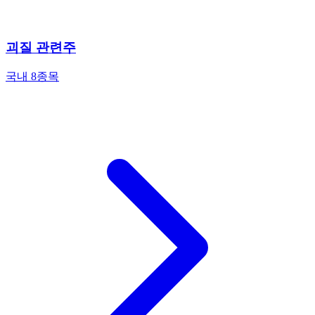
괴질 관련주
국내 8종목