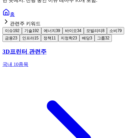
한 곳에서. 진행 중인 이슈 테마주 95개 포함.
홈
관련주 키워드
이슈
192
기술
192
에너지
39
바이오
34
모빌리티
8
소비
79
금융
23
인프라
15
정책
11
지정학
23
배당
3
그룹
32
3D프린터 관련주
국내 10종목