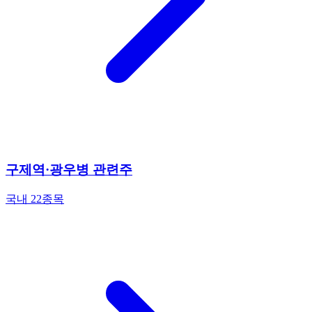
구제역·광우병 관련주
국내 22종목