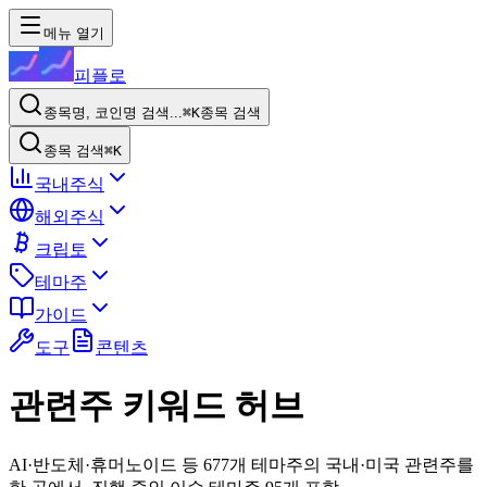
메뉴 열기
피플로
종목명, 코인명 검색...
⌘K
종목 검색
종목 검색
⌘K
국내주식
해외주식
크립토
테마주
가이드
도구
콘텐츠
관련주 키워드 허브
AI·반도체·휴머노이드 등 677개 테마주의 국내·미국 관련주를