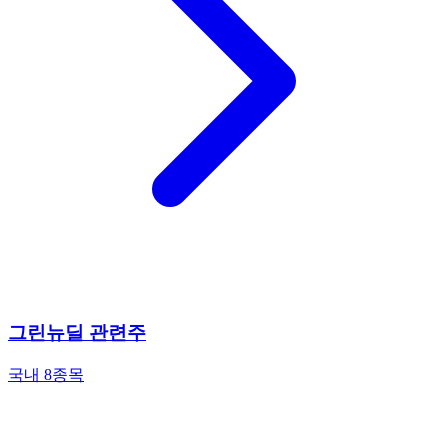
그린뉴딜 관련주
국내 8종목