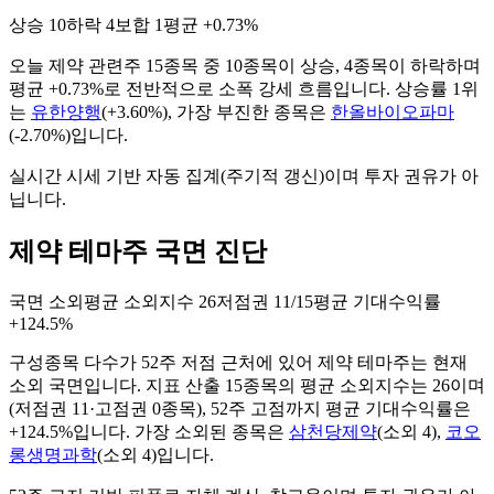
상승
10
하락
4
보합
1
평균
+0.73%
오늘
제약
관련주
15
종목 중
10
종목이 상승,
4
종목이 하락하며
평균
+0.73%
로 전반적으로
소폭 강세
흐름입니다. 상승률 1위
는
유한양행
(
+3.60%
), 가장 부진한 종목은
한올바이오파마
(
-2.70%
)입니다.
실시간 시세 기반 자동 집계(주기적 갱신)이며 투자 권유가 아
닙니다.
제약 테마주 국면 진단
국면
소외
평균 소외지수
26
저점권
11/15
평균 기대수익률
+124.5%
구성종목 다수가 52주 저점 근처에 있어 제약 테마주는 현재
소외 국면입니다.
지표 산출
15
종목의 평균 소외지수는
26
이며
(저점권
11
·고점권
0
종목)
, 52주 고점까지 평균 기대수익률은
+124.5%입니다
. 가장 소외된 종목은
삼천당제약
(
소외
4
)
,
코오
롱생명과학
(
소외
4
)
입니다.