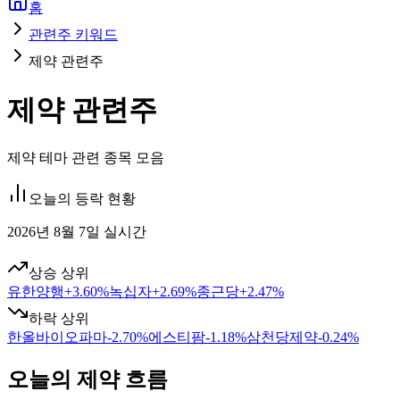
홈
관련주 키워드
제약 관련주
제약 관련주
제약 테마 관련 종목 모음
오늘의 등락 현황
2026년 8월 7일 실시간
상승 상위
유한양행
+
3.60
%
녹십자
+
2.69
%
종근당
+
2.47
%
하락 상위
한올바이오파마
-2.70
%
에스티팜
-1.18
%
삼천당제약
-0.24
%
오늘의 제약 흐름