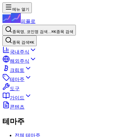
메뉴 열기
피플로
종목명, 코인명 검색...
⌘K
종목 검색
종목 검색
⌘K
국내주식
해외주식
크립토
테마주
도구
가이드
콘텐츠
테마주
전체 테마주