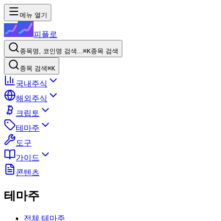
메뉴 열기
피플로
종목명, 코인명 검색...
⌘K
종목 검색
종목 검색
⌘K
국내주식
해외주식
크립토
테마주
도구
가이드
콘텐츠
테마주
전체 테마주