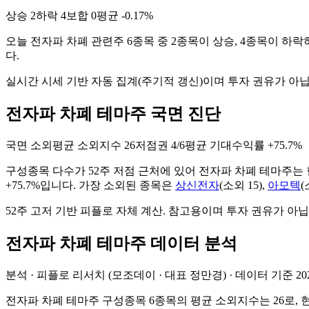
상승
2
하락
4
보합
0
평균
-0.17%
오늘
전자파 차폐
관련주
6
종목 중
2
종목이 상승,
4
종목이 하락
다.
실시간 시세 기반 자동 집계(주기적 갱신)이며 투자 권유가 아
전자파 차폐 테마주 국면 진단
국면
소외
평균 소외지수
26
저점권
4/6
평균 기대수익률
+75.7%
구성종목 다수가 52주 저점 근처에 있어 전자파 차폐 테마주는
+75.7%입니다
. 가장 소외된 종목은
상신전자
(
소외
15
)
,
아모텍
(
52주 고저 기반 피플로 자체 계산. 참고용이며 투자 권유가 아닙
전자파 차폐
테마주 데이터 분석
분석 · 피플로 리서치 (모조데이 · 대표 정만경) · 데이터 기준
20
전자파 차폐 테마주 구성종목 6종목의 평균 소외지수는 26로, 