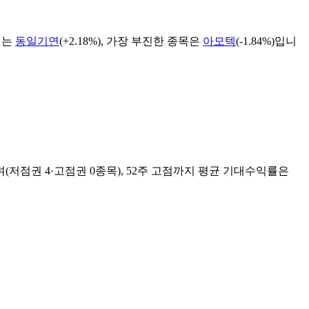
위는
동일기연
(
+2.18%
), 가장 부진한 종목은
아모텍
(
-1.84%
)입니
며(저점권
4
·고점권
0
종목)
, 52주 고점까지 평균 기대수익률은