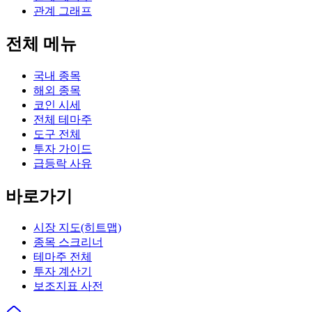
관계 그래프
전체 메뉴
국내 종목
해외 종목
코인 시세
전체 테마주
도구 전체
투자 가이드
급등락 사유
바로가기
시장 지도(히트맵)
종목 스크리너
테마주 전체
투자 계산기
보조지표 사전