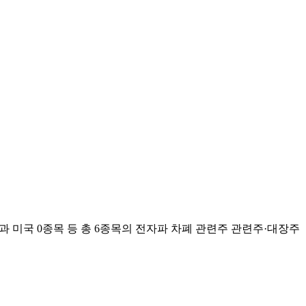
과 미국
0
종목 등 총
6
종목의
전자파 차폐 관련주
관련주·대장주