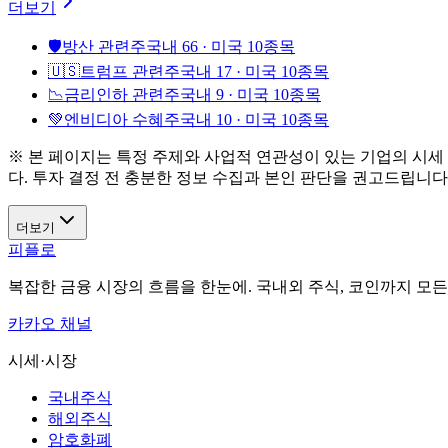
더보기
🛡️
방산 관련주
국내 66 · 미국 10종목
🇺🇸
트럼프 관련주
국내 17 · 미국 10종목
📉
금리인하 관련주
국내 9 · 미국 10종목
💚
엔비디아 수혜주
국내 10 · 미국 10종목
※ 본 페이지는 특정 주제와 사업적 연관성이 있는 기업의 시세
다. 투자 결정 전 충분한 정보 수집과 본인 판단을 권고드립니다
더보기
피플로
복잡한 금융 시장의 흐름을 한눈에. 국내외 주식, 코인까지 모
카카오 채널
시세·시장
국내주식
해외주식
암호화폐