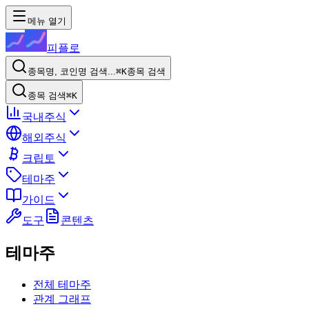
메뉴 열기
피플로
종목명, 코인명 검색...
⌘K
종목 검색
종목 검색
⌘K
국내주식
해외주식
크립토
테마주
가이드
도구
콘텐츠
테마주
전체 테마주
관계 그래프