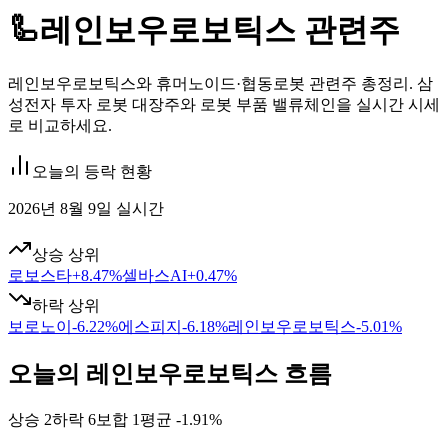
🦾
레인보우로보틱스 관련주
레인보우로보틱스와 휴머노이드·협동로봇 관련주 총정리. 삼
성전자 투자 로봇 대장주와 로봇 부품 밸류체인을 실시간 시세
로 비교하세요.
오늘의 등락 현황
2026년 8월 9일 실시간
상승 상위
로보스타
+
8.47
%
셀바스AI
+
0.47
%
하락 상위
보로노이
-6.22
%
에스피지
-6.18
%
레인보우로보틱스
-5.01
%
오늘의 레인보우로보틱스 흐름
상승
2
하락
6
보합
1
평균
-1.91%