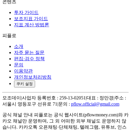
콘텐츠
투자 가이드
보조지표 가이드
지표 계산 방법론
피플로
소개
자주 묻는 질문
편집·검수 정책
문의
이용약관
개인정보처리방침
쿠키 설정
모조데이
|
사업자 등록번호 : 259-13-02051
|
대표 : 정만경
|
주소 :
서울시 영등포구 선유로 71
|
문의 :
pflow.official@gmail.com
공식 채널 안내
피플로는 공식 웹사이트(pflowmoney.com)와 카
카오 채널만 운영하며, 그 외 어떠한 외부 채널도 운영하지 않
습니다. 카카오톡 오픈채팅·단체채팅, 텔레그램, 유튜브, 인스