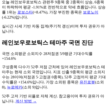
오늘
레인보우로보틱스
관련주
9
종목 중
2
종목이 상승,
6
종목
이 하락하며 평균
-1.91%
로 전반적으로
약세
흐름입니다. 상승
률 1위는
로보스타
(
+8.47%
), 가장 부진한 종목은
보로노이
(
-6.22%
)입니다.
실시간 시세 기반 자동 집계(주기적 갱신)이며 투자 권유가 아
닙니다.
레인보우로보틱스 테마주 국면 진단
국면
소외
평균 소외지수
28
저점권
5/9
평균 기대수익률
+154.6%
구성종목 다수가 52주 저점 근처에 있어 레인보우로보틱스 테
마주는 현재 소외 국면입니다.
지표 산출
9
종목의 평균 소외지
수는
28
이며(저점권
5
·고점권
0
종목)
, 52주 고점까지 평균 기대
수익률은 +154.6%입니다
. 가장 소외된 종목은
유진로봇
(
소외
8
)
,
뉴로메카
(
소외
9
)
입니다.
52주 고저 기반 피플로 자체 계산. 참고용이며 투자 권유가 아
닙니다.
계산 방법
→