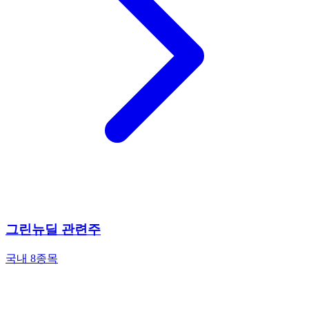
그린뉴딜 관련주
국내 8종목