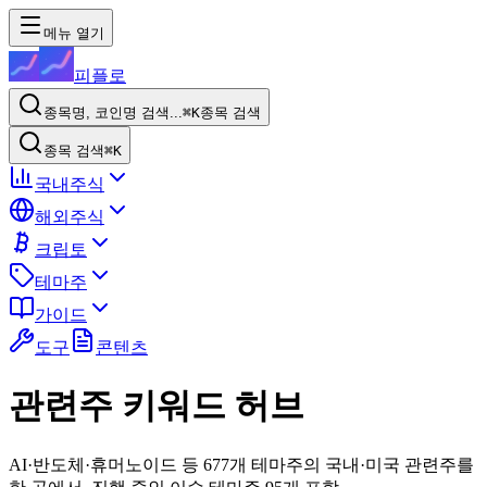
메뉴 열기
피플로
종목명, 코인명 검색...
⌘K
종목 검색
종목 검색
⌘K
국내주식
해외주식
크립토
테마주
가이드
도구
콘텐츠
관련주 키워드 허브
AI·반도체·휴머노이드 등 677개 테마주의 국내·미국 관련주를