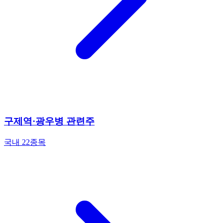
구제역·광우병 관련주
국내 22종목