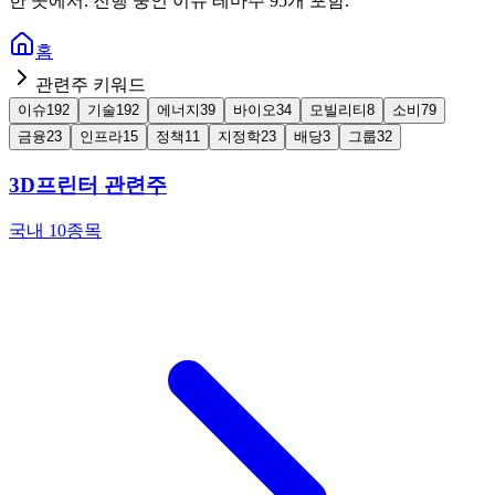
한 곳에서. 진행 중인 이슈 테마주 95개 포함.
홈
관련주 키워드
이슈
192
기술
192
에너지
39
바이오
34
모빌리티
8
소비
79
금융
23
인프라
15
정책
11
지정학
23
배당
3
그룹
32
3D프린터 관련주
국내 10종목