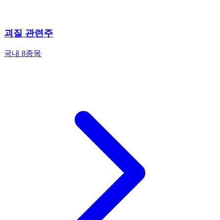
괴질 관련주
국내 8종목