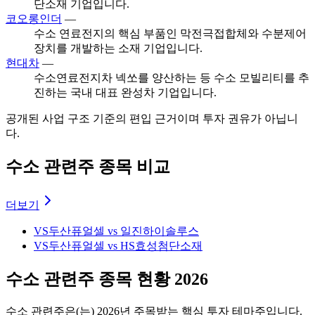
단소재 기업입니다.
코오롱인더
—
수소 연료전지의 핵심 부품인 막전극접합체와 수분제어
장치를 개발하는 소재 기업입니다.
현대차
—
수소연료전지차 넥쏘를 양산하는 등 수소 모빌리티를 추
진하는 국내 대표 완성차 기업입니다.
공개된 사업 구조 기준의 편입 근거이며 투자 권유가 아닙니
다.
수소 관련주 종목 비교
더보기
VS
두산퓨얼셀 vs 일진하이솔루스
VS
두산퓨얼셀 vs HS효성첨단소재
수소 관련주 종목 현황 2026
수소 관련주
은(는)
2026
년 주목받는 핵심 투자 테마주입니다.