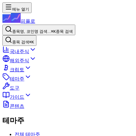
메뉴 열기
피플로
종목명, 코인명 검색...
⌘K
종목 검색
종목 검색
⌘K
국내주식
해외주식
크립토
테마주
도구
가이드
콘텐츠
테마주
전체 테마주