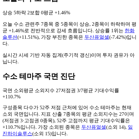
상승
5
하락
2
보합
0
평균
+1.46%
오늘
수소
관련주
7
종목 중
5
종목이 상승,
2
종목이 하락하며 평
균
+1.46%
로 전반적으로
강세
흐름입니다. 상승률 1위는
한화
솔루션
(
+11.51%
), 가장 부진한 종목은
두산퓨얼셀
(
-7.42%
)입니
다.
실시간 시세 기반 자동 집계(주기적 갱신)이며 투자 권유가 아
닙니다.
수소 테마주 국면 진단
국면
소외
평균 소외지수
27
저점권
3/7
평균 기대수익률
+110.7%
구성종목 다수가 52주 저점 근처에 있어 수소 테마주는 현재
소외 국면입니다.
지표 산출
7
종목의 평균 소외지수는
27
이며
(저점권
3
·고점권
0
종목)
, 52주 고점까지 평균 기대수익률은
+110.7%입니다
. 가장 소외된 종목은
두산퓨얼셀
(
소외
14
)
,
일
진하이솔루스
(
소외
15
)
입니다.