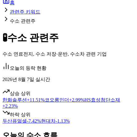
홈
관련주 키워드
수소 관련주
🧪
수소 관련주
수소 연료전지, 수소 저장·운반, 수소차 관련 기업
오늘의 등락 현황
2026년 8월 7일 실시간
상승 상위
한화솔루션
+
11.51
%
코오롱인더
+
2.99
%
HS효성첨단소재
+
2.23
%
하락 상위
두산퓨얼셀
-7.42
%
현대차
-1.13
%
오늘의 수소 흐름