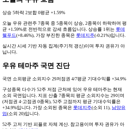
상승
5
하락
2
보합
0
평균
+1.59%
오늘
우유
관련주
7
종목 중
5
종목이 상승,
2
종목이 하락하며 평
균
+1.59%
로 전반적으로
강세
흐름입니다. 상승률 1위는
롯데
웰푸드
(
+8.46%
), 가장 부진한 종목은
롯데지주
(
-0.21%
)입니다.
실시간 시세 기반 자동 집계(주기적 갱신)이며 투자 권유가 아
닙니다.
우유 테마주 국면 진단
국면
소외
평균 소외지수
29
저점권
4/7
평균 기대수익률
+34.9%
구성종목 다수가 52주 저점 근처에 있어 우유 테마주는 현재
소외 국면입니다.
지표 산출
7
종목의 평균 소외지수는
29
이며
(저점권
4
·고점권
0
종목)
, 52주 고점까지 평균 기대수익률은
+34.9%입니다
. 가장 소외된 종목은
롯데지주
(
소외
11
)
,
남양유
업
(
소외
20
)
입니다.
52주 고저 기반 피플로 자체 계산. 참고용이며 투자 권유가 아