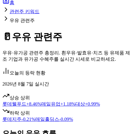
홈
관련주 키워드
우유 관련주
🥛
우유 관련주
우유·유가공 관련주 총정리. 흰우유·발효유·치즈 등 유제품 제
조 기업과 유가공 수혜주를 실시간 시세로 비교하세요.
오늘의 등락 현황
2026년 8월 7일 실시간
상승 상위
롯데웰푸드
+
8.46
%
매일유업
+
1.18
%
대상
+
0.99
%
하락 상위
롯데지주
-0.21
%
매일홀딩스
-0.09
%
오늘의 우유 흐름