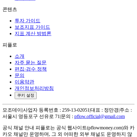
콘텐츠
투자 가이드
보조지표 가이드
지표 계산 방법론
피플로
소개
자주 묻는 질문
편집·검수 정책
문의
이용약관
개인정보처리방침
쿠키 설정
모조데이
|
사업자 등록번호 : 259-13-02051
|
대표 : 정만경
|
주소 :
서울시 영등포구 선유로 71
|
문의 :
pflow.official@gmail.com
공식 채널 안내
피플로는 공식 웹사이트(pflowmoney.com)와 카
카오 채널만 운영하며, 그 외 어떠한 외부 채널도 운영하지 않