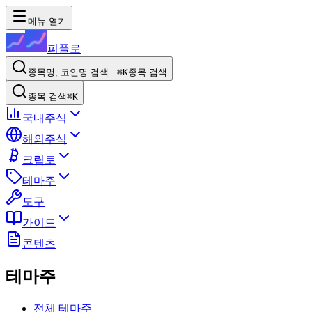
메뉴 열기
피플로
종목명, 코인명 검색...
⌘K
종목 검색
종목 검색
⌘K
국내주식
해외주식
크립토
테마주
도구
가이드
콘텐츠
테마주
전체 테마주