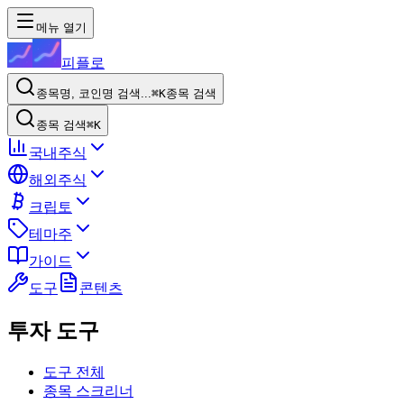
메뉴 열기
피플로
종목명, 코인명 검색...
⌘K
종목 검색
종목 검색
⌘K
국내주식
해외주식
크립토
테마주
가이드
도구
콘텐츠
투자 도구
도구 전체
종목 스크리너