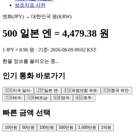
보조지표 사전
엔화
(
JPY
) → 대한민국 원(KRW)
500
일본 엔
=
4,479.38
원
1
JPY
=
8.96
원
· 기준:
2026-08-09 09:02 KST
환율 정보를 불러오는 중...
인기 통화 바로가기
🇺🇸
미국 달러
-
🇯🇵
일본 엔
-
🇪🇺
유럽연합 유로
-
🇨🇳
중국 위안
-
🇹🇭
태국
-
🇻🇳
베트남
-
🇬🇧
영국
-
🇦🇺
호주
-
빠른 금액 선택
10만원
50만원
100만원
500만원
1,000만원
1억원