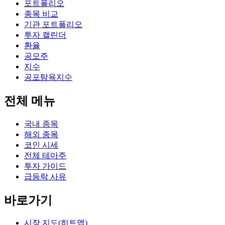
포트폴리오
종목 비교
기관 포트폴리오
투자 캘린더
환율
공모주
지수
공포탐욕지수
전체 메뉴
국내 종목
해외 종목
코인 시세
전체 테마주
투자 가이드
급등락 사유
바로가기
시장 지도(히트맵)