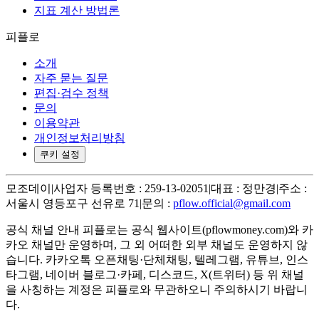
지표 계산 방법론
피플로
소개
자주 묻는 질문
편집·검수 정책
문의
이용약관
개인정보처리방침
쿠키 설정
모조데이
|
사업자 등록번호 : 259-13-02051
|
대표 : 정만경
|
주소 :
서울시 영등포구 선유로 71
|
문의 :
pflow.official@gmail.com
공식 채널 안내
피플로는 공식 웹사이트(pflowmoney.com)와 카
카오 채널만 운영하며, 그 외 어떠한 외부 채널도 운영하지 않
습니다. 카카오톡 오픈채팅·단체채팅, 텔레그램, 유튜브, 인스
타그램, 네이버 블로그·카페, 디스코드, X(트위터) 등 위 채널
을 사칭하는 계정은 피플로와 무관하오니 주의하시기 바랍니
다.