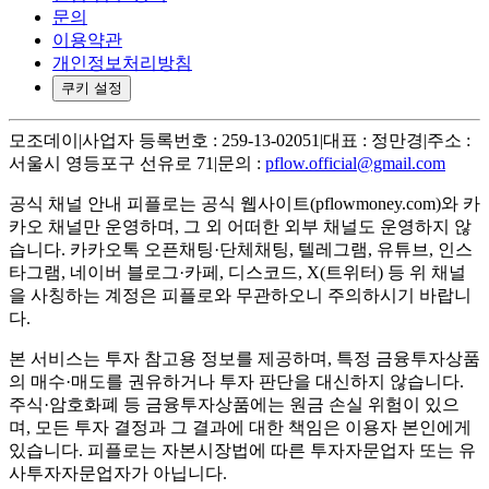
문의
이용약관
개인정보처리방침
쿠키 설정
모조데이
|
사업자 등록번호 : 259-13-02051
|
대표 : 정만경
|
주소 :
서울시 영등포구 선유로 71
|
문의 :
pflow.official@gmail.com
공식 채널 안내
피플로는 공식 웹사이트(pflowmoney.com)와 카
카오 채널만 운영하며, 그 외 어떠한 외부 채널도 운영하지 않
습니다. 카카오톡 오픈채팅·단체채팅, 텔레그램, 유튜브, 인스
타그램, 네이버 블로그·카페, 디스코드, X(트위터) 등 위 채널
을 사칭하는 계정은 피플로와 무관하오니 주의하시기 바랍니
다.
본 서비스는 투자 참고용 정보를 제공하며, 특정 금융투자상품
의 매수·매도를 권유하거나 투자 판단을 대신하지 않습니다.
주식·암호화폐 등 금융투자상품에는 원금 손실 위험이 있으
며, 모든 투자 결정과 그 결과에 대한 책임은 이용자 본인에게
있습니다. 피플로는 자본시장법에 따른 투자자문업자 또는 유
사투자자문업자가 아닙니다.