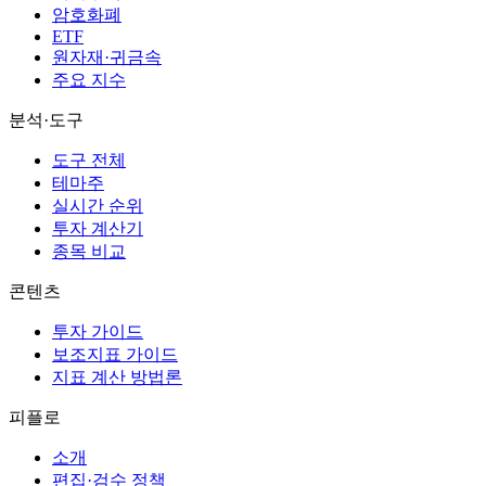
암호화폐
ETF
원자재·귀금속
주요 지수
분석·도구
도구 전체
테마주
실시간 순위
투자 계산기
종목 비교
콘텐츠
투자 가이드
보조지표 가이드
지표 계산 방법론
피플로
소개
편집·검수 정책