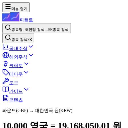
메뉴 열기
피플로
종목명, 코인명 검색...
⌘K
종목 검색
종목 검색
⌘K
국내주식
해외주식
크립토
테마주
도구
가이드
콘텐츠
파운드
(
GBP
) → 대한민국 원(KRW)
10,000
영국
=
19,168,050.01
원