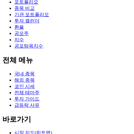
포트폴리오
종목 비교
기관 포트폴리오
투자 캘린더
환율
공모주
지수
공포탐욕지수
전체 메뉴
국내 종목
해외 종목
코인 시세
전체 테마주
투자 가이드
급등락 사유
바로가기
시장 지도(히트맵)