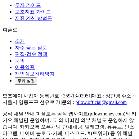
투자 가이드
보조지표 가이드
지표 계산 방법론
피플로
소개
자주 묻는 질문
편집·검수 정책
문의
이용약관
개인정보처리방침
쿠키 설정
모조데이
|
사업자 등록번호 : 259-13-02051
|
대표 : 정만경
|
주소 :
서울시 영등포구 선유로 71
|
문의 :
pflow.official@gmail.com
공식 채널 안내
피플로는 공식 웹사이트(pflowmoney.com)와 카
카오 채널만 운영하며, 그 외 어떠한 외부 채널도 운영하지 않
습니다. 카카오톡 오픈채팅·단체채팅, 텔레그램, 유튜브, 인스
타그램, 네이버 블로그·카페, 디스코드, X(트위터) 등 위 채널