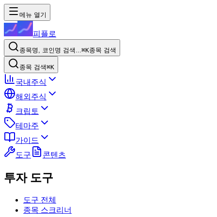
메뉴 열기
피플로
종목명, 코인명 검색...
⌘K
종목 검색
종목 검색
⌘K
국내주식
해외주식
크립토
테마주
가이드
도구
콘텐츠
투자 도구
도구 전체
종목 스크리너