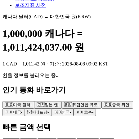
보조지표 사전
캐나다 달러
(
CAD
) → 대한민국 원(KRW)
1,000,000
캐나다
=
1,011,424,037.00
원
1
CAD
=
1,011.42
원
· 기준:
2026-08-08 09:02 KST
환율 정보를 불러오는 중...
인기 통화 바로가기
🇺🇸
미국 달러
-
🇯🇵
일본 엔
-
🇪🇺
유럽연합 유로
-
🇨🇳
중국 위안
-
🇹🇭
태국
-
🇻🇳
베트남
-
🇬🇧
영국
-
🇦🇺
호주
-
빠른 금액 선택