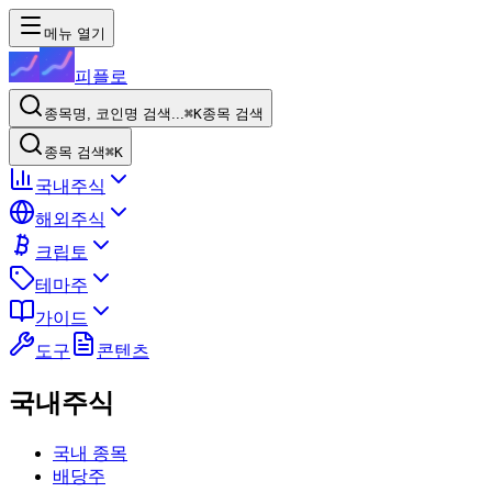
메뉴 열기
피플로
종목명, 코인명 검색...
⌘K
종목 검색
종목 검색
⌘K
국내주식
해외주식
크립토
테마주
가이드
도구
콘텐츠
국내주식
국내 종목
배당주