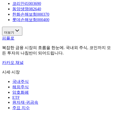
코리안리
003690
동양생명
082640
한화손해보험
000370
롯데손해보험
000400
더보기
피플로
복잡한 금융 시장의 흐름을 한눈에. 국내외 주식, 코인까지 모
든 투자의 나침반이 되어드립니다.
카카오 채널
시세·시장
국내주식
해외주식
암호화폐
ETF
원자재·귀금속
주요 지수