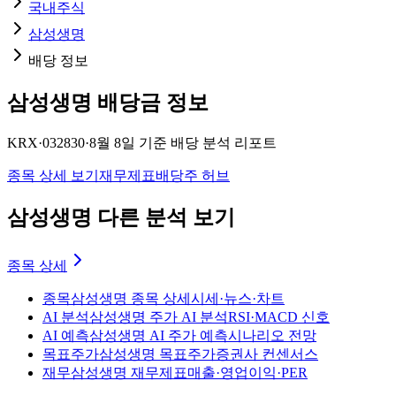
국내주식
삼성생명
배당 정보
삼성생명
배당금 정보
KRX
·
032830
·
8월 8일
기준 배당 분석 리포트
종목 상세 보기
재무제표
배당주 허브
삼성생명 다른 분석 보기
종목 상세
종목
삼성생명 종목 상세
시세·뉴스·차트
AI 분석
삼성생명 주가 AI 분석
RSI·MACD 신호
AI 예측
삼성생명 AI 주가 예측
시나리오 전망
목표주가
삼성생명 목표주가
증권사 컨센서스
재무
삼성생명 재무제표
매출·영업이익·PER