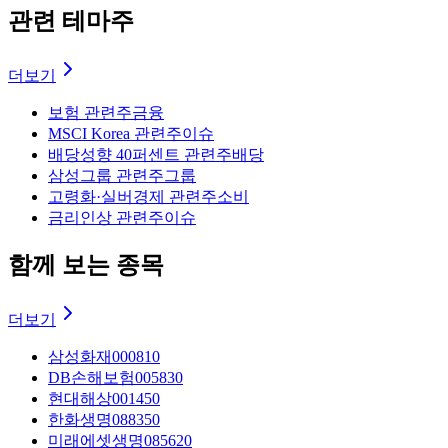
관련 테마주
더보기
보험 관련주
금융
MSCI Korea 관련주
이슈
배당성향 40퍼센트 관련주
배당
삼성그룹 관련주
그룹
고령화·실버경제 관련주
소비
금리인상 관련주
이슈
함께 보는 종목
더보기
삼성화재
000810
DB손해보험
005830
현대해상
001450
한화생명
088350
미래에셋생명
085620