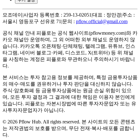
모조데이
|
사업자 등록번호 : 259-13-02051
|
대표 : 정만경
|
주소 :
서울시 영등포구 선유로 71
|
문의 :
pflow.official@gmail.com
공식 채널 안내
피플로는 공식 웹사이트(pflowmoney.com)와 카
카오 채널만 운영하며, 그 외 어떠한 외부 채널도 운영하지 않
습니다. 카카오톡 오픈채팅·단체채팅, 텔레그램, 유튜브, 인스
타그램, 네이버 블로그·카페, 디스코드, X(트위터) 등 위 채널
을 사칭하는 계정은 피플로와 무관하오니 주의하시기 바랍니
다.
본 서비스는 투자 참고용 정보를 제공하며, 특정 금융투자상품
의 매수·매도를 권유하거나 투자 판단을 대신하지 않습니다.
주식·암호화폐 등 금융투자상품에는 원금 손실 위험이 있으
며, 모든 투자 결정과 그 결과에 대한 책임은 이용자 본인에게
있습니다. 피플로는 자본시장법에 따른 투자자문업자 또는 유
사투자자문업자가 아닙니다.
©
2026
Pflow Hub. All rights reserved.
본 사이트의 모든 콘텐츠
는 저작권법의 보호를 받으며, 무단 전재·복사·배포를 금합니
다.