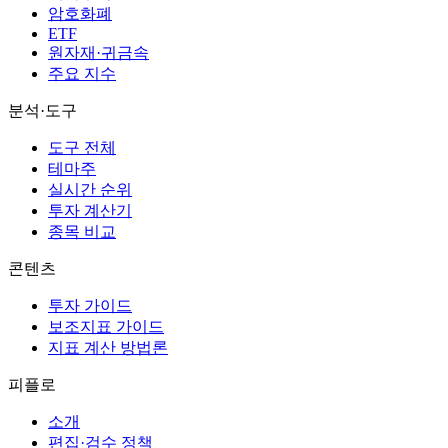
암호화폐
ETF
원자재·귀금속
주요 지수
분석·도구
도구 전체
테마주
실시간 순위
투자 계산기
종목 비교
콘텐츠
투자 가이드
보조지표 가이드
지표 계산 방법론
피플로
소개
편집·검수 정책