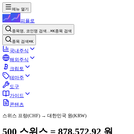
메뉴 열기
피플로
종목명, 코인명 검색...
⌘K
종목 검색
종목 검색
⌘K
국내주식
해외주식
크립토
테마주
도구
가이드
콘텐츠
스위스 프랑
(
CHF
) → 대한민국 원(KRW)
500
스위스
=
878,572.92
원