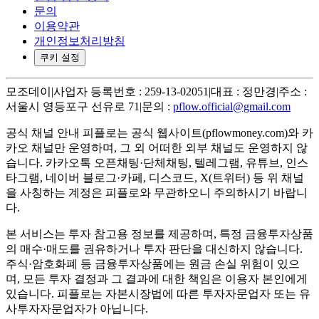
문의
이용약관
개인정보처리방침
쿠키 설정
모조데이
|
사업자 등록번호 : 259-13-02051
|
대표 : 정만경
|
주소 :
서울시 영등포구 선유로 71
|
문의 :
pflow.official@gmail.com
공식 채널 안내
피플로는 공식 웹사이트(pflowmoney.com)와 카
카오 채널만 운영하며, 그 외 어떠한 외부 채널도 운영하지 않
습니다. 카카오톡 오픈채팅·단체채팅, 텔레그램, 유튜브, 인스
타그램, 네이버 블로그·카페, 디스코드, X(트위터) 등 위 채널
을 사칭하는 계정은 피플로와 무관하오니 주의하시기 바랍니
다.
본 서비스는 투자 참고용 정보를 제공하며, 특정 금융투자상품
의 매수·매도를 권유하거나 투자 판단을 대신하지 않습니다.
주식·암호화폐 등 금융투자상품에는 원금 손실 위험이 있으
며, 모든 투자 결정과 그 결과에 대한 책임은 이용자 본인에게
있습니다. 피플로는 자본시장법에 따른 투자자문업자 또는 유
사투자자문업자가 아닙니다.